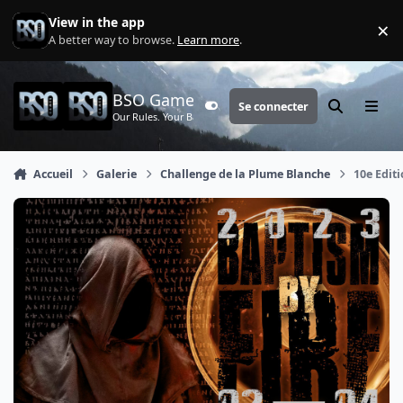
Aller au contenu
View in the app
×
Di
A better way to browse.
Learn more
.
BSO Games
Se connecter
Customizer
Rechercher
Menu
Our Rules. Your Battle.
Accueil
Galerie
Challenge de la Plume Blanche
10e Edit